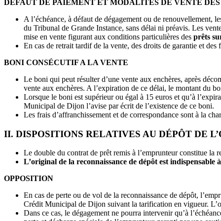
DÉFAUT DE PAIEMENT ET MODALITÉS DE VENTE DES
A l’échéance, à défaut de dégagement ou de renouvellement, les
du Tribunal de Grande Instance, sans délai ni préavis. Les vente
mise en vente figurant aux conditions particulières des
prêts su
En cas de retrait tardif de la vente, des droits de garantie et des
BONI CONSÉCUTIF A LA VENTE
Le boni qui peut résulter d’une vente aux enchères, après décomp
vente aux enchères. A l’expiration de ce délai, le montant du bo
Lorsque le boni est supérieur ou égal à 15 euros et qu’à l’expir
Municipal de Dijon l’avise par écrit de l’existence de ce boni.
Les frais d’affranchissement et de correspondance sont à la char
II. DISPOSITIONS RELATIVES AU DÉPÔT DE
Le double du contrat de prêt remis à l’emprunteur constitue la
L’original de la reconnaissance de dépôt est indispensable à
OPPOSITION
En cas de perte ou de vol de la reconnaissance de dépôt, l’emp
Crédit Municipal de Dijon suivant la tarification en vigueur. L’o
Dans ce cas, le dégagement ne pourra intervenir qu’à l’échéance 