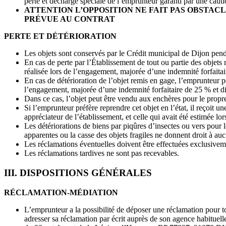
perte et décharge spéciale de l’emprunteur garanti par une cautio
ATTENTION L’OPPOSITION NE FAIT PAS OBSTA
PRÉVUE AU CONTRAT
PERTE ET DÉTÉRIORATION
Les objets sont conservés par le Crédit municipal de Dijon pend
En cas de perte par l’Établissement de tout ou partie des objet
réalisée lors de l’engagement, majorée d’une indemnité forfait
En cas de détérioration de l’objet remis en gage, l’emprunteur 
l’engagement, majorée d’une indemnité forfaitaire de 25 % et 
Dans ce cas, l’objet peut être vendu aux enchères pour le propr
Si l’emprunteur préfère reprendre cet objet en l’état, il reçoit u
appréciateur de l’établissement, et celle qui avait été estimée lo
Les détériorations de biens par piqûres d’insectes ou vers pour 
apparentes ou la casse des objets fragiles ne donnent droit à au
Les réclamations éventuelles doivent être effectuées exclusivem
Les réclamations tardives ne sont pas recevables.
III. DISPOSITIONS GÉNÉRALES
RÉCLAMATION-MÉDIATION
L’emprunteur a la possibilité de déposer une réclamation pour tou
adresser sa réclamation par écrit auprès de son agence habituell