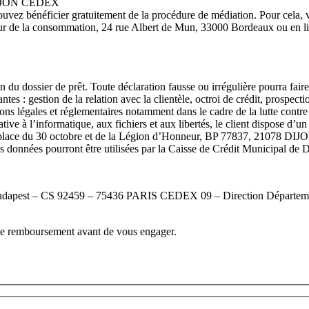
8 DIJON CEDEX
ouvez bénéficier gratuitement de la procédure de médiation. Pour cela, 
teur de la consommation, 24 rue Albert de Mun, 33000 Bordeaux ou en l
du dossier de prêt. Toute déclaration fausse ou irrégulière pourra faire 
antes : gestion de la relation avec la clientèle, octroi de crédit, prospe
tions légales et réglementaires notamment dans le cadre de la lutte contr
e à l’informatique, aux fichiers et aux libertés, le client dispose d’un d
 place du 30 octobre et de la Légion d’Honneur, BP 77837, 21078 DIJ
es données pourront être utilisées par la Caisse de Crédit Municipal de D
e Budapest – CS 92459 – 75436 PARIS CEDEX 09 – Direction Département
 de remboursement avant de vous engager.