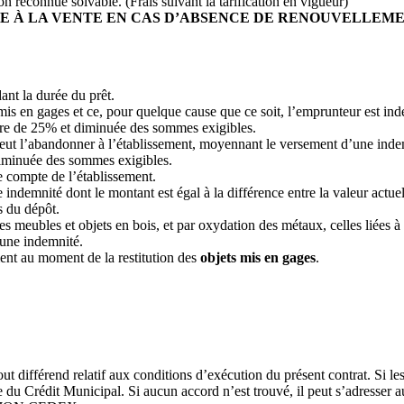
n reconnue solvable. (Frais suivant la tarification en vigueur)
CLE À LA VENTE EN CAS D’ABSENCE DE RENOUVELLE
ant la durée du prêt.
s mis en gages et ce, pour quelque cause que ce soit, l’emprunteur est i
aire de 25% et diminuée des sommes exigibles.
peut l’abandonner à l’établissement, moyennant le versement d’une inde
diminuée des sommes exigibles.
e compte de l’établissement.
ne indemnité dont le montant est égal à la différence entre la valeur actue
rs du dépôt.
les meubles et objets en bois, et par oxydation des métaux, celles liées
cune indemnité.
ent au moment de la restitution des
objets mis en gages
.
t différend relatif aux conditions d’exécution du présent contrat. Si les 
e du Crédit Municipal. Si aucun accord n’est trouvé, il peut s’adresser 