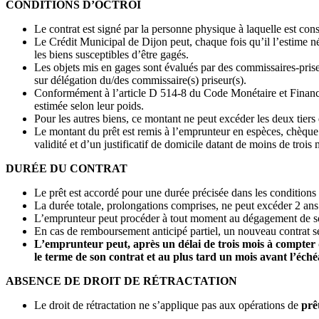
CONDITIONS D’OCTROI
Le contrat est signé par la personne physique à laquelle est con
Le Crédit Municipal de Dijon peut, chaque fois qu’il l’estime né
les biens susceptibles d’être gagés.
Les objets mis en gages sont évalués par des commissaires-pris
sur délégation du/des commissaire(s) priseur(s).
Conformément à l’article D 514-8 du Code Monétaire et Financier,
estimée selon leur poids.
Pour les autres biens, ce montant ne peut excéder les deux tiers 
Le montant du prêt est remis à l’emprunteur en espèces, chèque 
validité et d’un justificatif de domicile datant de moins de trois 
DURÉE DU CONTRAT
Le prêt est accordé pour une durée précisée dans les conditions 
La durée totale, prolongations comprises, ne peut excéder 2 ans
L’emprunteur peut procéder à tout moment au dégagement de son 
En cas de remboursement anticipé partiel, un nouveau contrat se
L’emprunteur peut, après un délai de trois mois à compter 
le terme de son contrat et au plus tard un mois avant l’éché
ABSENCE DE DROIT DE RÉTRACTATION
Le droit de rétractation ne s’applique pas aux opérations de
prê