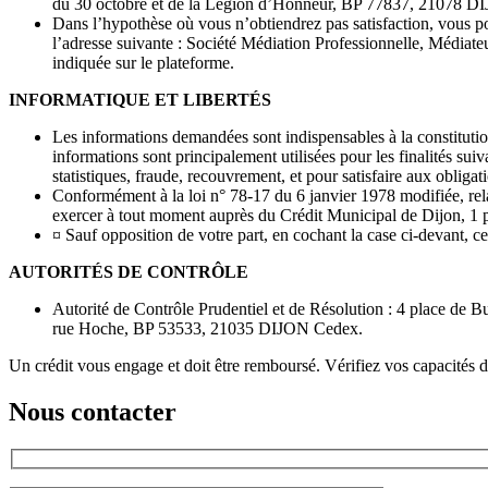
du 30 octobre et de la Légion d’Honneur, BP 77837, 2107
Dans l’hypothèse où vous n’obtiendrez pas satisfaction, vous p
l’adresse suivante : Société Médiation Professionnelle, Média
indiquée sur le plateforme.
INFORMATIQUE ET LIBERTÉS
Les informations demandées sont indispensables à la constitution 
informations sont principalement utilisées pour les finalités suiv
statistiques, fraude, recouvrement, et pour satisfaire aux obliga
Conformément à la loi n° 78-17 du 6 janvier 1978 modifiée, relativ
exercer à tout moment auprès du Crédit Municipal de Dijon, 1
¤ Sauf opposition de votre part, en cochant la case ci-devant, c
AUTORITÉS DE CONTRÔLE
Autorité de Contrôle Prudentiel et de Résolution : 4 place d
rue Hoche, BP 53533, 21035 DIJON Cedex.
Un crédit vous engage et doit être remboursé. Vérifiez vos capacités
Nous contacter