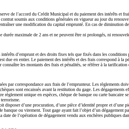
serve de l’accord du Crédit Municipal et du paiement des intérêts et fra
 contrat soumis aux conditions générales en vigueur au jour du renouve
entraîner une modification du capital emprunté. En cas de diminution de
une durée maximale de 2 ans et ne peuvent être ni prolongés, ni renouvelé
 intérêts d’emprunt et des droits fixes tels que fixés dans les conditions p
st due en entier. Le paiement des intérêts et des frais correspond à la p
onnaître les montants des frais et pénalités, se référer à la tarification
tuées par correspondance aux frais de l’emprunteur. Les règlements doiv
chèques sont encaissés avant la restitution du gage. Les dégagements ef
re règlement unique en espèces, chèque de banque ou carte bancaire selo
 terrorisme.
oit disposer d’une procuration, d’une pièce d’identité propre et d’une p
de banque ou virement. Tout gage ayant fait l’objet d’un dégagement pa
e la date de l’opération de dégagement vendu aux enchères publiques d