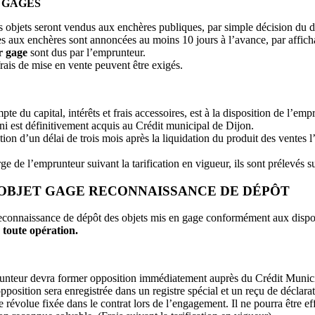
 GAGES
 objets seront vendus aux enchères publiques, par simple décision du d
s aux enchères sont annoncées au moins 10 jours à l’avance, par affichag
r gage
sont dus par l’emprunteur.
 frais de mise en vente peuvent être exigés.
te du capital, intérêts et frais accessoires, est à la disposition de l’e
ni est définitivement acquis au Crédit municipal de Dijon.
ation d’un délai de trois mois après la liquidation du produit des vente
ge de l’emprunteur suivant la tarification en vigueur, ils sont prélevés
 L’OBJET GAGE RECONNAISSANCE DE DÉPÔT
 reconnaissance de dépôt des objets mis en gage conformément aux dispos
 toute opération.
runteur devra former opposition immédiatement auprès du Crédit Municip
pposition sera enregistrée dans un registre spécial et un reçu de déclarat
révolue fixée dans le contrat lors de l’engagement. Il ne pourra être eff