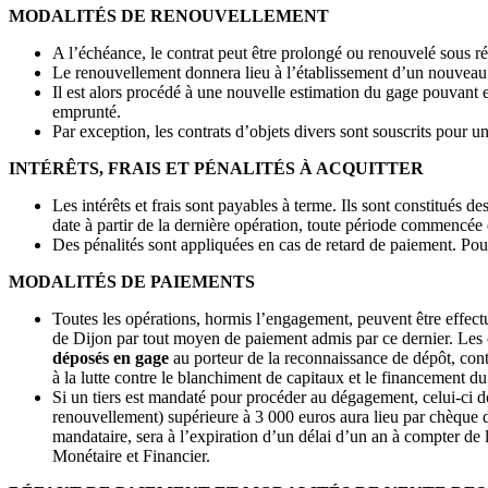
MODALITÉS DE RENOUVELLEMENT
A l’échéance, le contrat peut être prolongé ou renouvelé sous ré
Le renouvellement donnera lieu à l’établissement d’un nouveau
Il est alors procédé à une nouvelle estimation du gage pouvant 
emprunté.
Par exception, les contrats d’objets divers sont souscrits pour 
INTÉRÊTS, FRAIS ET PÉNALITÉS À ACQUITTER
Les intérêts et frais sont payables à terme. Ils sont constitués des
date à partir de la dernière opération, toute période commencée e
Des pénalités sont appliquées en cas de retard de paiement. Pour c
MODALITÉS DE PAIEMENTS
Toutes les opérations, hormis l’engagement, peuvent être effec
de Dijon par tout moyen de paiement admis par ce dernier. Les 
déposés en gage
au porteur de la reconnaissance de dépôt, cont
à la lutte contre le blanchiment de capitaux et le financement du
Si un tiers est mandaté pour procéder au dégagement, celui-ci d
renouvellement) supérieure à 3 000 euros aura lieu par chèque 
mandataire, sera à l’expiration d’un délai d’un an à compter d
Monétaire et Financier.